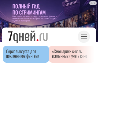
Сериал августа для
«Смешарики сквозь
поклонников фэнтези
вселенные» уже в кино