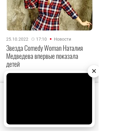
25.10.2022
17:10
Новости
Звезда Comedy Woman Наталия
Медведева впервые показала
детей
×
АО «Издательство СЕМЬ ДНЕЙ»
использует
cookie
для персонализации сервисов и
удобства пользователей. Вы можете
запретить сохранение cookie в настройках
своего браузера.
Хорошо