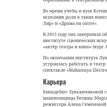
Во время учебы в вузе Ксени
исполнив роли в таких извес
Лир» и «Драма на охоте».
В 2015 году она завершила о
институте сценических иску
«актёр театра и кино» (курс А
По окончании института Лук
устроилась работать в театр 
спектакле «Mahamaya Electron
Карьера
Кинодебют Лукьянчиковой сос
манекенщицы Регины Збарск
режиссера Алена Семеновой 