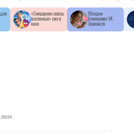
 для
«Смешарики сквозь
Обходим
вселенные» уже в
блокировку VK
кино
Знакомств
 звезд