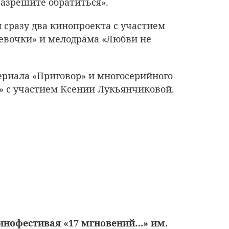
азрешите обратиться».
 сразу два кинопроекта с участием
евочки» и мелодрама «Любви не
сериала «Приговор» и многосерийного
» с участием Ксении Лукьянчиковой.
нофестивая «17 мгновений…» им.