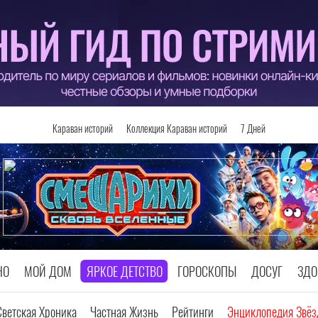
Караван историй
Коллекция Караван историй
7 Дней
НО
МОЙ ДОМ
ЯРКОЕ ДЕТСТВО
ГОРОСКОПЫ
ДОСУГ
ЗДО
Светская Хроника
Частная Жизнь
Рейтинги
Энциклопедия Звёз