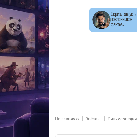
Сериал августа
поклонников
фэнтези
|
|
На главную
Звёзды
Энциклопедия