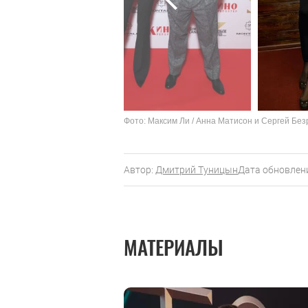
Фото: Максим Ли / Анна Матисон и Сергей Без
Автор:
Дмитрий Туницын
Дата обновлени
МАТЕРИАЛЫ