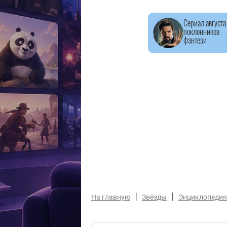
Сериал августа
поклонников
фэнтези
|
|
На главную
Звёзды
Энциклопедия