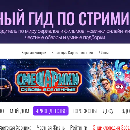
Караван историй
Коллекция Караван историй
7 Дней
НО
МОЙ ДОМ
ЯРКОЕ ДЕТСТВО
ГОРОСКОПЫ
ДОСУГ
ЗДО
Светская Хроника
Частная Жизнь
Рейтинги
Энциклопедия Звёз