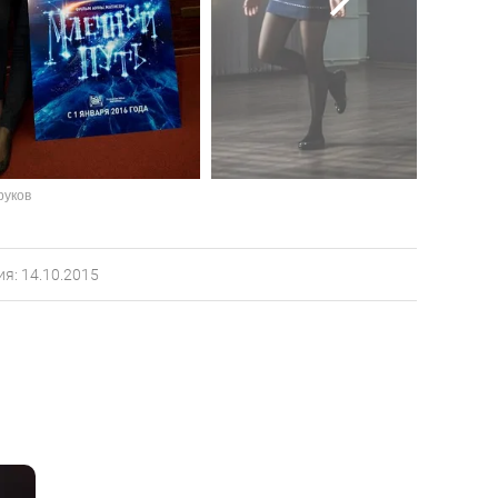
руков
я: 14.10.2015