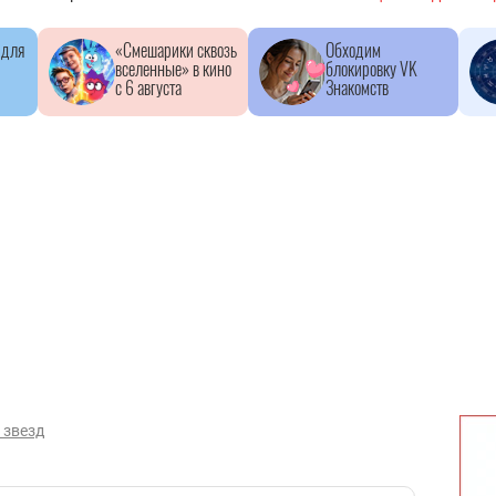
 для
«Смешарики сквозь
Обходим
вселенные» в кино
блокировку VK
с 6 августа
Знакомств
 звезд