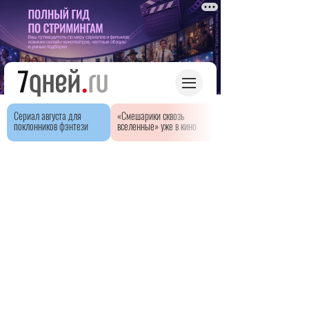
Сериал августа для
«Смешарики сквозь
поклонников фэнтези
вселенные» уже в кино