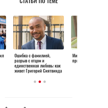
СТАТЬИ ПО ТЕМЕ
аил
Ошибка с фамилией,
Михаил Башкатов: «
разрыв с отцом и
пришел из-за девуш
единственная любовь: как
живет Григорий Сиятвинда