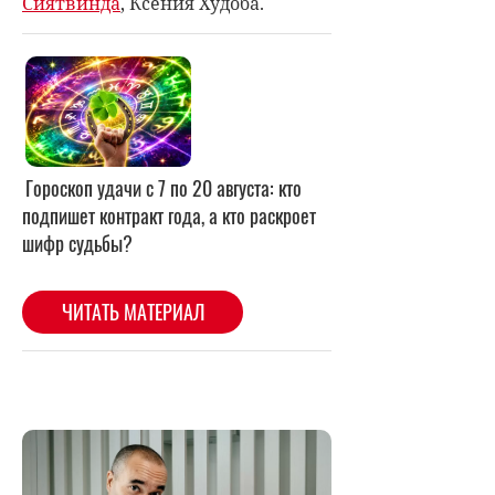
Сиятвинда
, Ксения Худоба.