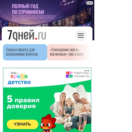
Сериал августа для
«Смешарики сквозь
поклонников фэнтези
вселенные» уже в кино