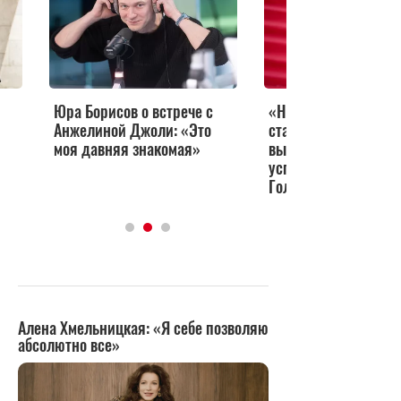
Юра Борисов о встрече с
«Недотягивает до
Анжелиной Джоли: «Это
стандартов»: Муцен
моя давняя знакомая»
высмеяла Петрова 
успеха Борисова в
Голливуде