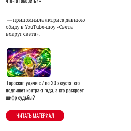
что-то говорить?
»
— припомнила актриса давнюю
обиду в YouTube-шоу «Света
вокруг света».