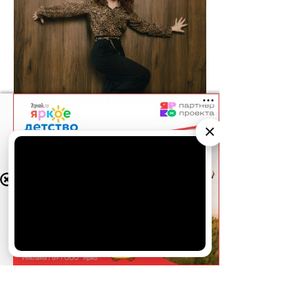
×
АО «Издательство СЕМЬ ДНЕЙ»
использует
cookie
для персонализации сервисов и
удобства пользователей. Вы можете
запретить сохранение cookie в настройках
своего браузера.
Хорошо