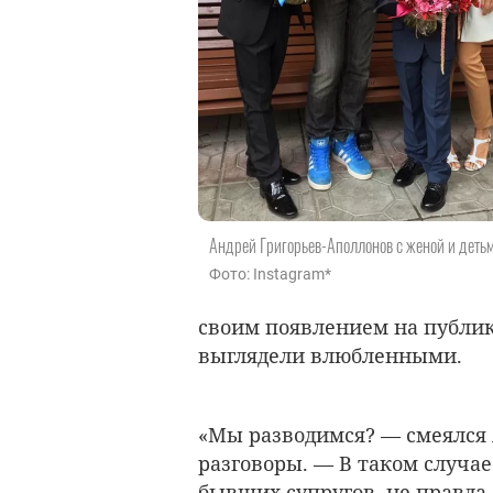
Андрей Григорьев-Аполлонов с женой и деть
Фото: Instagram*
своим появлением на публик
выглядели влюбленными.
«Мы разводимся? — смеялся 
разговоры. — В таком случа
бывших супругов, не правда 