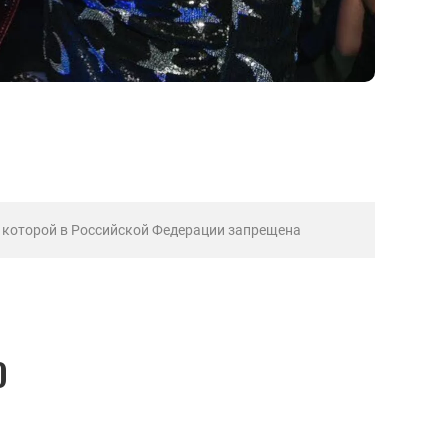
ь которой в Российской Федерации запрещена
О