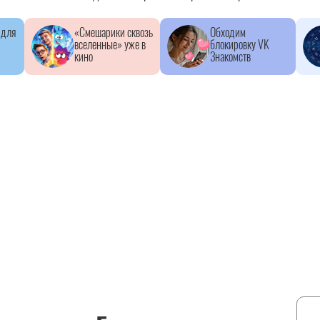
 для
«Смешарики сквозь
Обходим
вселенные» уже в
блокировку VK
кино
Знакомств