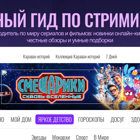
Караван историй
Коллекция Караван историй
7 Дней
НО
МОЙ ДОМ
ЯРКОЕ ДЕТСТВО
ГОРОСКОПЫ
ДОСУГ
ЗДО
Звезды
Монархи
Спорт
В Мире