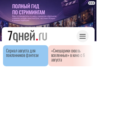
Сериал августа для
«Смешарики сквозь
поклонников фэнтези
вселенные» в кино с 6
августа