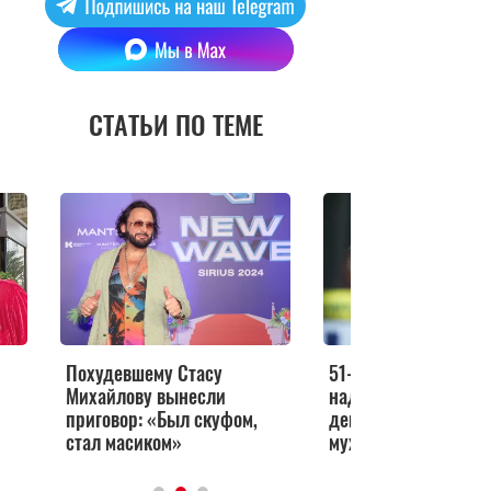
СТАТЬИ ПО ТЕМЕ
Похудевшему Стасу
51-летняя жена Мих
Михайлову вынесли
надела платье с гл
приговор: «Был скуфом,
декольте на свидани
стал масиком»
мужем