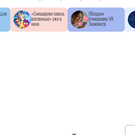
 для
«Смешарики сквозь
Обходим
вселенные» уже в
блокировку VK
кино
Знакомств