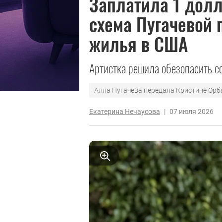
Заплатила 1 долл
схема Пугачевой 
жилья в США
Артистка решила обезопасить с
Алла Пугачева передала Кристине Орб
Екатерина Нечаусова
|
07 июля 2026