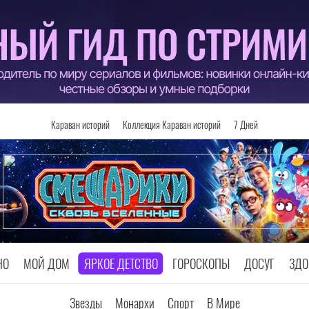
Караван историй
Коллекция Караван историй
7 Дней
НО
МОЙ ДОМ
ЯРКОЕ ДЕТСТВО
ГОРОСКОПЫ
ДОСУГ
ЗДО
Звезды
Монархи
Спорт
В Мире