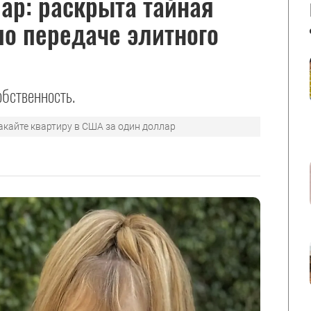
ар: раскрыта тайная
по передаче элитного
обственность.
акайте квартиру в США за один доллар