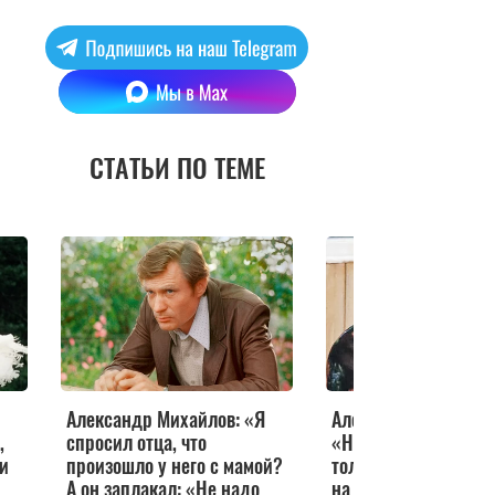
СТАТЬИ ПО ТЕМЕ
Александр Михайлов: «Я
Александр Михайло
,
спросил отца, что
«Нину Дорошину ис
ли
произошло у него с мамой?
только то, что я мол
А он заплакал: «Не надо
на десять лет»