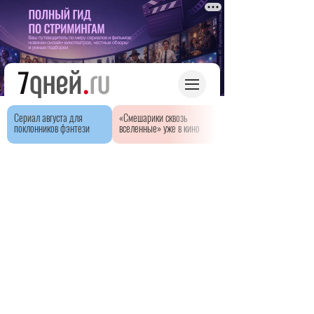
Сериал августа для
«Смешарики сквозь
поклонников фэнтези
вселенные» уже в кино