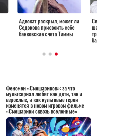
Адвокат раскрыл, может ли
Седокова требует се
Седокова присвоить себе
шампанского после
банковские счета Тиммы
трагической смерти
баскетболиста