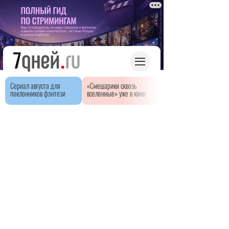
Сериал августа для
«Смешарики сквозь
поклонников фэнтези
вселенные» уже в кино