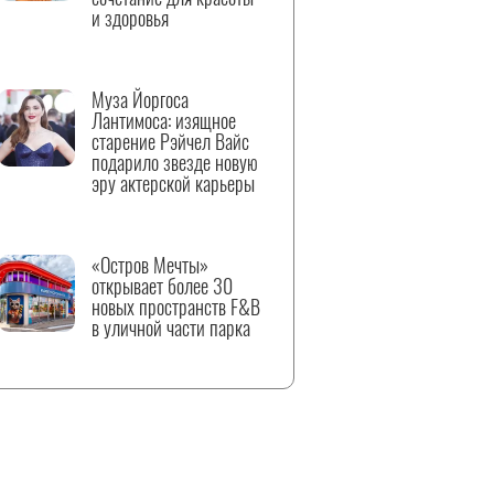
и здоровья
Муза Йоргоса
Лантимоса: изящное
старение Рэйчел Вайс
подарило звезде новую
эру актерской карьеры
«Остров Мечты»
открывает более 30
новых пространств F&B
в уличной части парка