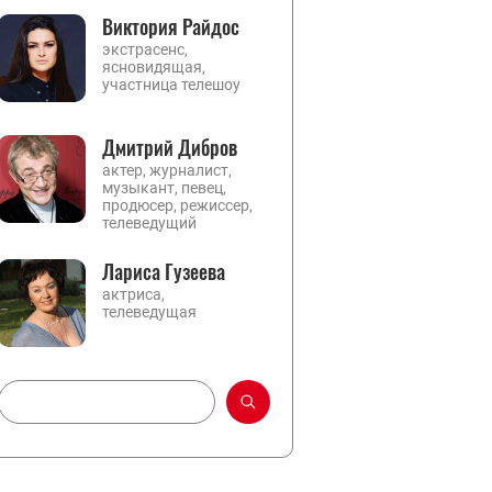
Виктория Райдос
экстрасенс,
ясновидящая,
участница телешоу
Дмитрий Дибров
актер, журналист,
музыкант, певец,
продюсер, режиссер,
телеведущий
Лариса Гузеева
актриса,
телеведущая