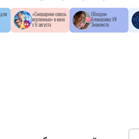
 для
«Смешарики сквозь
Обходим
вселенные» в кино
блокировку VK
с 6 августа
Знакомств