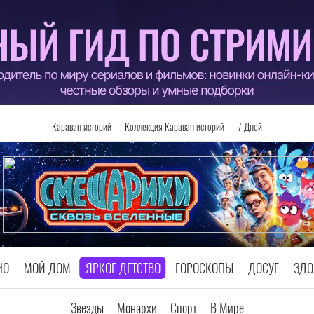
Караван историй
Коллекция Караван историй
7 Дней
НО
МОЙ ДОМ
ЯРКОЕ ДЕТСТВО
ГОРОСКОПЫ
ДОСУГ
ЗДО
Звезды
Монархи
Спорт
В Мире