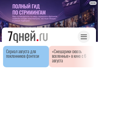
Сериал августа для
«Смешарики сквозь
поклонников фэнтези
вселенные» в кино с 6
августа