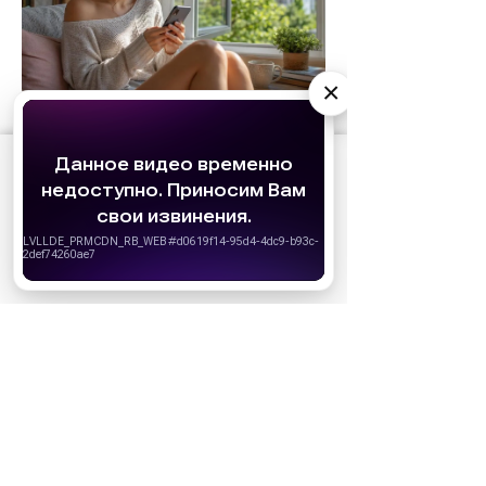
×
АО «Издательство СЕМЬ ДНЕЙ»
использует
cookie
для персонализации сервисов и
удобства пользователей. Вы можете
запретить сохранение cookie в настройках
своего браузера.
Хорошо
НОВОСТИ ПАРТНЕРОВ
МАГАЗИНЫ