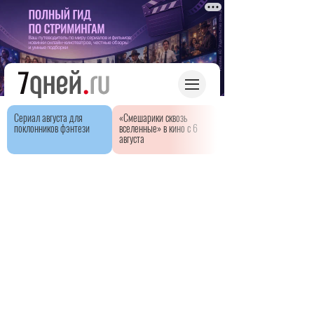
Сериал августа для
«Смешарики сквозь
поклонников фэнтези
вселенные» в кино с 6
августа