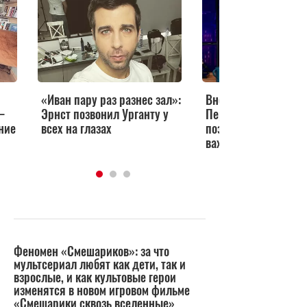
«Иван пару раз разнес зал»:
Вновь любимая студ
—
Эрнст позвонил Урганту у
Первом канале: Мих
ние
всех на глазах
поздравила Урганта
важным событием