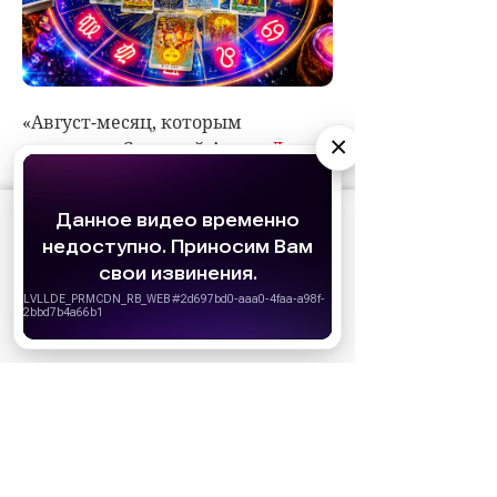
×
АО «Издательство СЕМЬ ДНЕЙ»
использует
cookie
для персонализации сервисов и
удобства пользователей. Вы можете
запретить сохранение cookie в настройках
своего браузера.
Хорошо