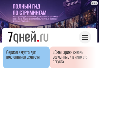
Сериал августа для
«Смешарики сквозь
поклонников фэнтези
вселенные» в кино с 6
августа