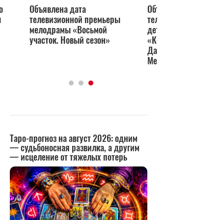
о
Объявлена дата
Объявлена дата
ы
телевизионной премьеры
телевизионной пре
мелодрамы «Восьмой
детективной мелод
участок. Новый сезон»
«Когда горит огонь»
Дарьей Урсуляк и Г
Месхи