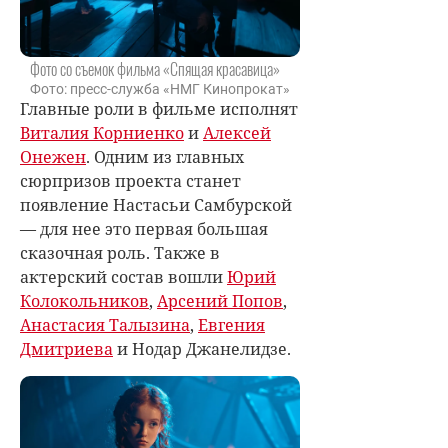
Фото со съемок фильма «Спящая красавица»
Фото: пресс-служба «НМГ Кинопрокат»
Главные роли в фильме исполнят
Виталия Корниенко
и
Алексей
Онежен
. Одним из главных
сюрпризов проекта станет
появление Настасьи Самбурской
— для нее это первая большая
сказочная роль. Также в
актерский состав вошли
Юрий
Колокольников
,
Арсений Попов
,
Анастасия Талызина
,
Евгения
Дмитриева
и Нодар Джанелидзе.