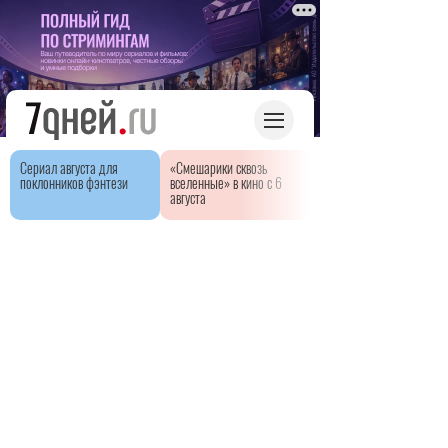
Сериал августа для
«Смешарики сквозь
поклонников фэнтези
вселенные» в кино с 6
августа