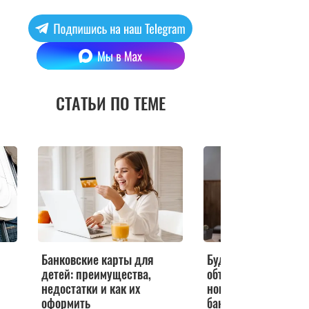
СТАТЬИ ПО ТЕМЕ
Банковские карты для
Будет только хуже: 
детей: преимущества,
объяснил, кто постр
недостатки и как их
нового закона о бло
оформить
банковских перевод