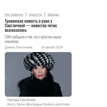
|
|
На главную
Новости
Звезды
Тревожная новость о раке у
Светличной — невестка четко
высказалась
СМИ сообщили о том, что у артистки нашли
онкологию.
Диана Лагуткина
05 июля 2024
Светлана Светличная
Фото: Elena Sikorskaya/Global Look Press