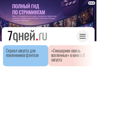
Сериал августа для
«Смешарики сквозь
поклонников фэнтези
вселенные» в кино с 6
августа