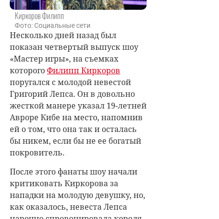
Киркоров Филипп
Фото: Социальные сети
Несколько дней назад был
показан четвертый выпуск шоу
«Мастер игры», на съемках
которого
Филипп Киркоров
поругался с молодой невестой
Григорий Лепса. Он в довольно
жесткой манере указал 19-летней
Авроре Кибе на место, напомнив
ей о том, что она так и осталась
бы никем, если бы не ее богатый
покровитель.
После этого фанаты шоу начали
критиковать Киркорова за
нападки на молодую девушку, но,
как оказалось, невеста Лепса
нарочно спровоцировала короля