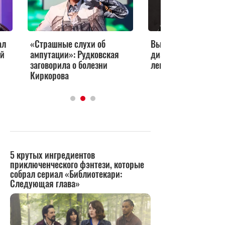
ал
«Страшные слухи об
Выяснилась правда
ей
ампутации»: Рудковская
диагнозе Киркоров
заговорила о болезни
лекарства везут из
Киркорова