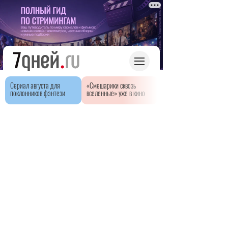
Сериал августа для
«Смешарики сквозь
поклонников фэнтези
вселенные» уже в кино