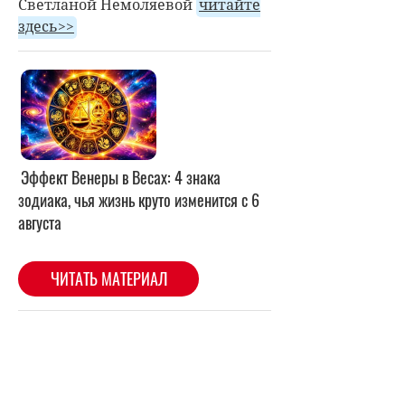
Светланой Немоляевой
читайте
здесь>>