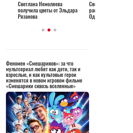
Светлана Немоляева
Светлана Немоляев
получила цветы от Эльдара
рассказала о провал
Рязанова
Одессе