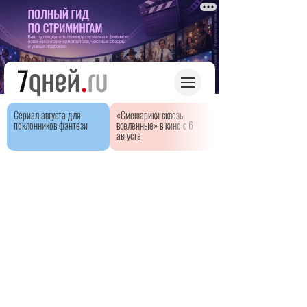
Сериал августа для
«Смешарики сквозь
поклонников фэнтези
вселенные» в кино с 6
августа