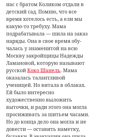
нас с братом Коликом отдали в
детский сад. Помню, что все
время хотелось есть, а ели мы
какую-то требуху. Мама
подрабатывала — шила на заказ
наряды. Она в свое время обу­
чалась у знаменитой на всю
Москву закройщицы Надежды
Ламановой, которую называют
русской
Коко Шанель
. Мама
оказалась талантливой
ученицей. Но витала в облаках.
Ей было интересно
художественно выложить
выточки, и ради этого она могла
просиживать за шитьем часами.
Но до конца дело она могла и не
довести — оставить наметку,
булавки. В эвакуации она шила