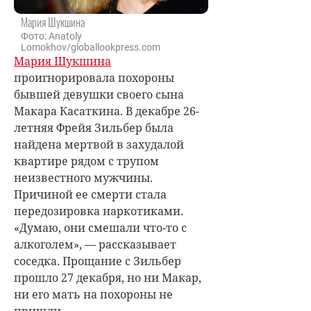
Мария Шукшина
Фото: Anatoly
Lomokhov/globallookpress.com
Мария Шукшина
проигнорировала похороны
бывшей девушки своего сына
Макара Касаткина. В декабре 26-
летняя Фрейя Зильбер была
найдена мертвой в захудалой
квартире рядом с трупом
неизвестного мужчины.
Причиной ее смерти стала
передозировка наркотиками.
«Д
умаю, они смешали что-то с
алкоголем», — рассказывает
соседка. Прощание с Зильбер
прошло 27 декабря, но ни Макар,
ни его мать на похороны не
пришли.