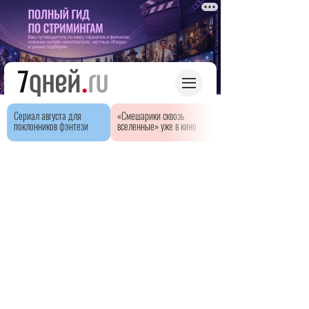
Сериал августа для
«Смешарики сквозь
поклонников фэнтези
вселенные» уже в кино