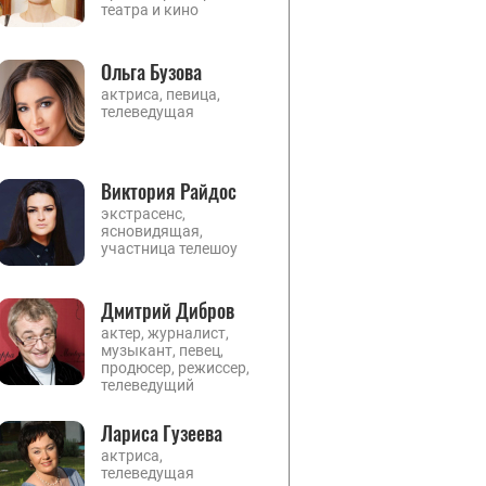
театра и кино
Ольга Бузова
актриса, певица,
телеведущая
Виктория Райдос
экстрасенс,
ясновидящая,
участница телешоу
Дмитрий Дибров
актер, журналист,
музыкант, певец,
продюсер, режиссер,
телеведущий
Лариса Гузеева
актриса,
телеведущая