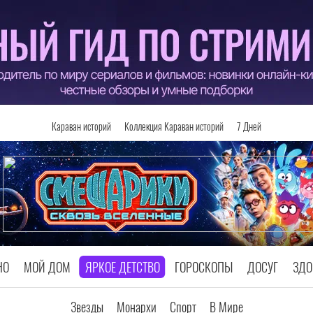
Караван историй
Коллекция Караван историй
7 Дней
НО
МОЙ ДОМ
ЯРКОЕ ДЕТСТВО
ГОРОСКОПЫ
ДОСУГ
ЗДО
Звезды
Монархи
Спорт
В Мире