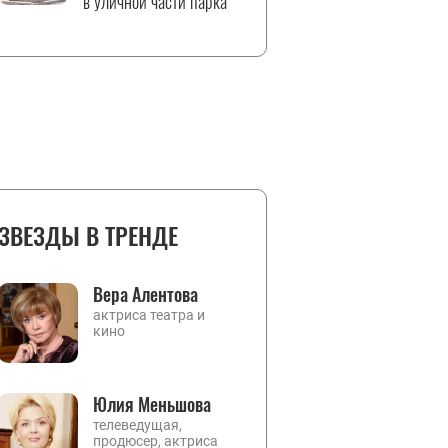
в уличной части парка
ЗВЕЗДЫ В ТРЕНДЕ
Вера Алентова
актриса театра и
кино
Юлия Меньшова
телеведущая,
продюсер, актриса