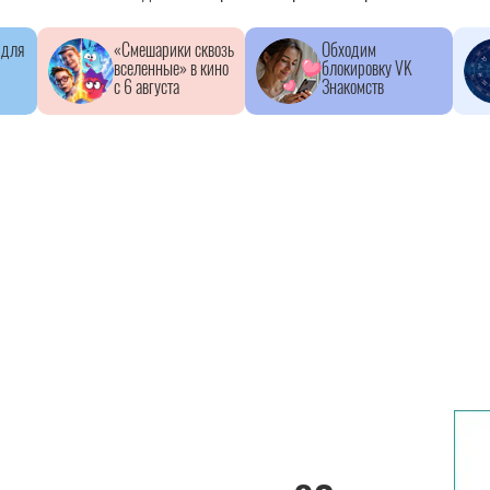
 для
«Смешарики сквозь
Обходим
вселенные» в кино
блокировку VK
с 6 августа
Знакомств