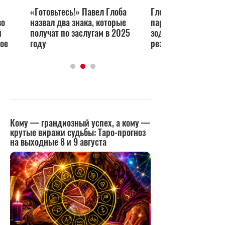
«Готовьтесь!» Павел Глоба
Глоба рассказал о 
во
назвал два знака, которые
парада планет на вс
й
получат по заслугам в 2025
зодиака — энергия 
ое
году
результаты