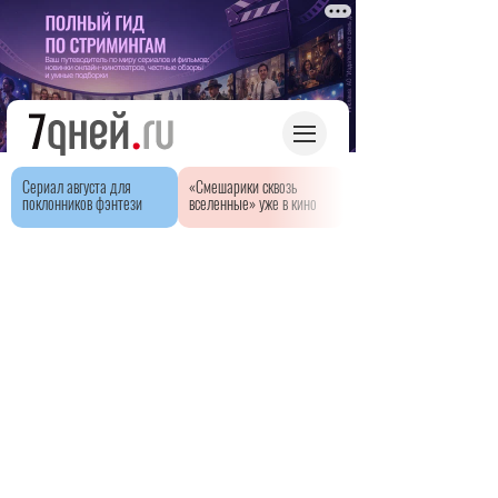
Сериал августа для
«Смешарики сквозь
поклонников фэнтези
вселенные» уже в кино