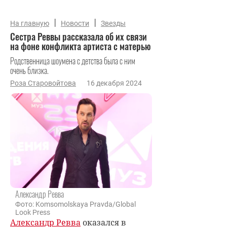
|
|
На главную
Новости
Звезды
Сестра Реввы рассказала об их связи
на фоне конфликта артиста с матерью
Родственница шоумена с детства была с ним
очень близка.
Роза Старовойтова
16 декабря 2024
Александр Ревва
Фото: Komsomolskaya Pravda/Global
Look Press
Александр Ревва
оказался в