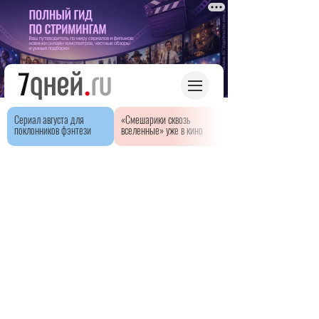
Сериал августа для
«Смешарики сквозь
поклонников фэнтези
вселенные» уже в кино