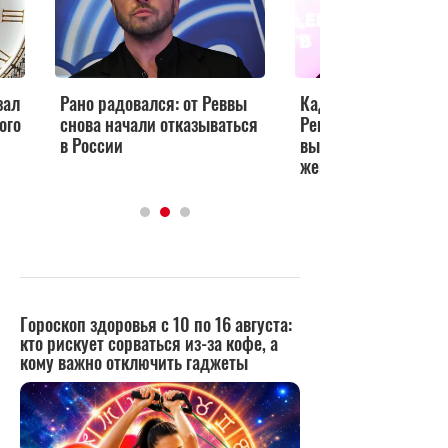
зал
Рано радовался: от Реввы
Кадры со второй св
ого
снова начали отказываться
Реввы появились в
в России
выяснилось, на ком
женился певец