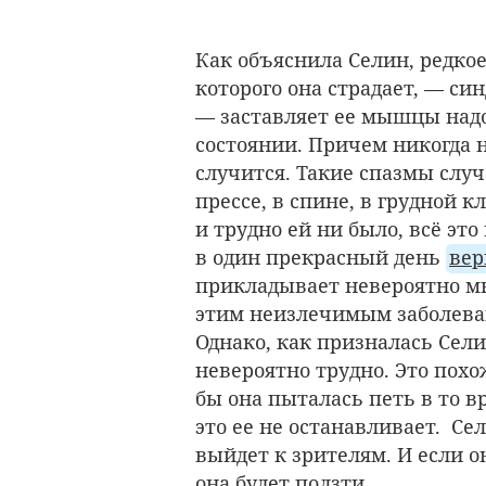
Как объяснила Селин, редкое
которого она страдает, — с
— заставляет ее мышцы надо
состоянии. Причем никогда 
случится. Такие спазмы случ
прессе, в спине, в грудной к
и трудно ей ни было, всё это
в один прекрасный день
вер
прикладывает невероятно мн
этим неизлечимым заболеван
Однако, как призналась Сели
невероятно трудно. Это похож
бы она пыталась петь в то вр
это ее не останавливает. Сел
выйдет к зрителям. И если о
она будет ползти…