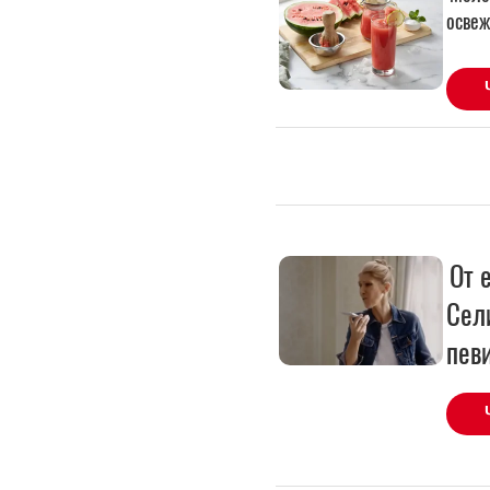
От 
Сел
пев