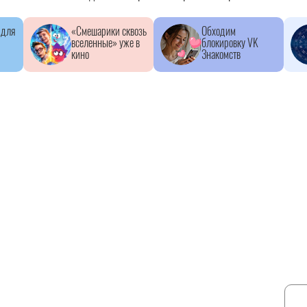
 для
«Смешарики сквозь
Обходим
вселенные» уже в
блокировку VK
кино
Знакомств