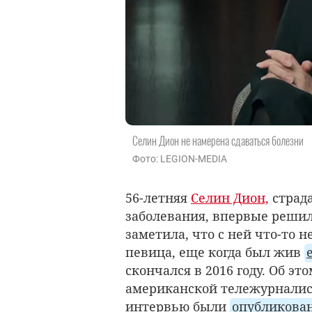
Селин Дион не намерена сдаваться болезни
Фото: LEGION-MEDIA
56-летняя
Селин Дион,
страда
заболевания, впервые решила
заметила, что с ней что-то н
певица, еще когда был жив
скончался в 2016 году. Об эт
американской тележурналист
интервью были
опубликован