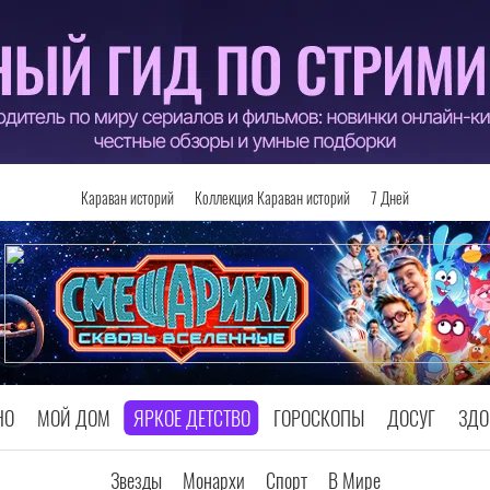
Караван историй
Коллекция Караван историй
7 Дней
НО
МОЙ ДОМ
ЯРКОЕ ДЕТСТВО
ГОРОСКОПЫ
ДОСУГ
ЗДО
Звезды
Монархи
Спорт
В Мире