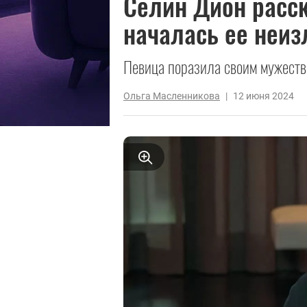
Селин Дион расск
началась ее неиз
Певица поразила своим мужеств
Ольга Масленникова
|
12 июня 2024