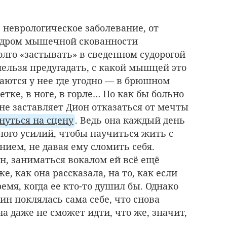
 неврологическое заболевание, от
индром мышечной скованности
лго «застывать» в сведенном судорогой
нельзя предугадать, с какой мышцей это
аются у нее где угодно — в брюшном
летке, в ноге, в горле… Но как бы больно
 не заставляет Дион отказаться от мечты
нуться на сцену
. Ведь она каждый день
ого усилий, чтобы научиться жить с
ием, не давая ему сломить себя.
н, заниматься вокалом ей всё ещё
е, как она рассказала, на то, как если
емя, когда ее кто-то душил бы. Однако
ин поклялась сама себе, что снова
на даже не сможет идти, что же, значит,