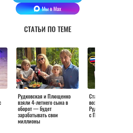
СТАТЬИ ПО ТЕМЕ
Рудковская и Плющенко
Старшего проигнори
с
взяли 4-летнего сына в
возмужавшие сынов
оборот — будет
Рудковской блеснул
зарабатывать свои
с Плющенко
миллионы