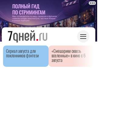
Сериал августа для
«Смешарики сквозь
поклонников фэнтези
вселенные» в кино с 6
августа