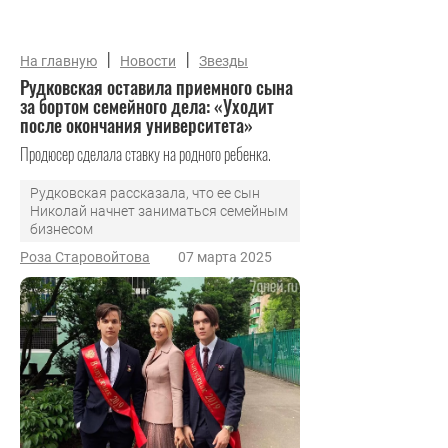
|
|
На главную
Новости
Звезды
Рудковская оставила приемного сына
за бортом семейного дела: «Уходит
после окончания университета»
Продюсер сделала ставку на родного ребенка.
Рудковская рассказала, что ее сын
Николай начнет заниматься семейным
бизнесом
Роза Старовойтова
07 марта 2025