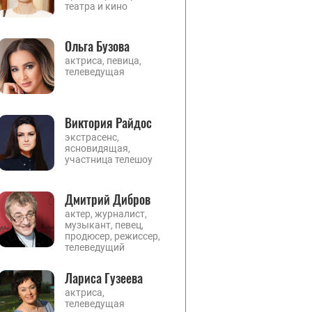
театра и кино
Ольга Бузова
актриса, певица,
телеведущая
Виктория Райдос
экстрасенс,
ясновидящая,
участница телешоу
Дмитрий Дибров
актер, журналист,
музыкант, певец,
продюсер, режиссер,
телеведущий
Лариса Гузеева
актриса,
телеведущая