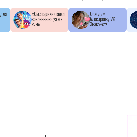
 для
«Смешарики сквозь
Обходим
вселенные» уже в
блокировку VK
кино
Знакомств