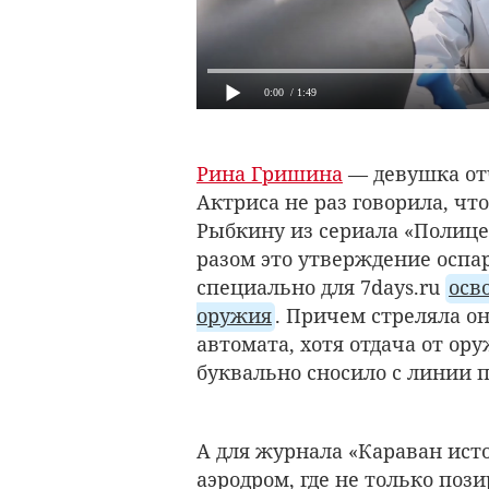
0:00
/ 1:49
Рина Гришина
— девушка отч
Актриса не раз говорила, чт
Рыбкину из сериала «Полицей
разом это утверждение оспа
специально для 7days.ru
осв
оружия
. Причем стреляла он
автомата, хотя отдача от ор
буквально сносило с линии 
А для журнала «Караван ист
аэродром, где не только поз