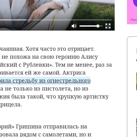
аянная. Хотя часто это отрицает.
о не похожа на свою героиню Алису
ский с Рублевки». Тем не менее, раз за
ривается ей же самой. Актриса
оила стрельбу из огнестрельного
а не только из пистолета, но из
ужия была такой, что хрупкую артистку
прицела.
орий» Гришина отправилась на
ировала рядом с самолетами, но и