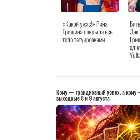
«Какой ужас!» Рина
Битв
Гришина покрыла все
Дако
тело татуировками
Гри
одно
Yuli