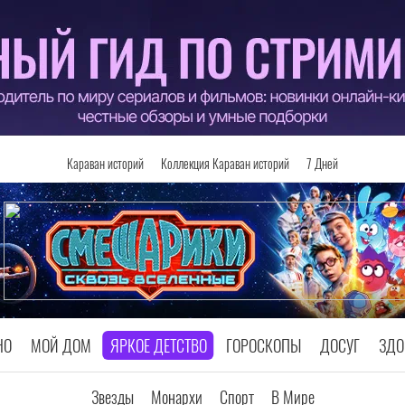
Караван историй
Коллекция Караван историй
7 Дней
НО
МОЙ ДОМ
ЯРКОЕ ДЕТСТВО
ГОРОСКОПЫ
ДОСУГ
ЗДО
Звезды
Монархи
Спорт
В Мире