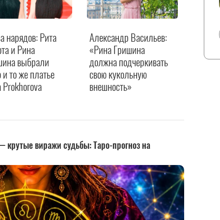
а нарядов: Рита
Александр Васильев:
та и Рина
«Рина Гришина
шина выбрали
должна подчеркивать
 и то же платье
свою кукольную
a Prokhorova
внешность»