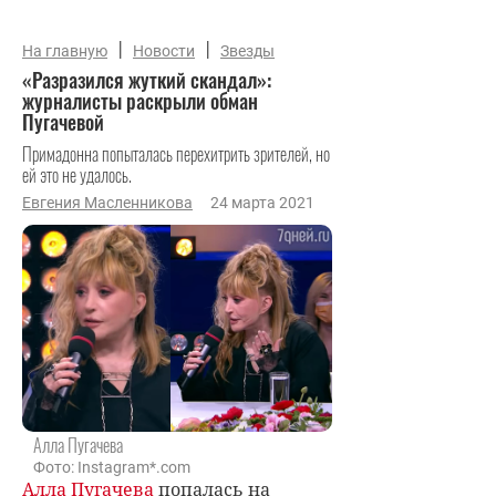
|
|
На главную
Новости
Звезды
«Разразился жуткий скандал»:
журналисты раскрыли обман
Пугачевой
Примадонна попыталась перехитрить зрителей, но
ей это не удалось.
Евгения Масленникова
24 марта 2021
Алла Пугачева
Фото: Instagram*.com
Алла Пугачева
попалась на