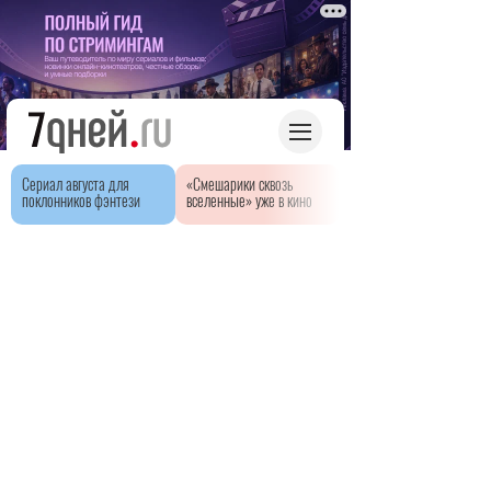
Сериал августа для
«Смешарики сквозь
поклонников фэнтези
вселенные» уже в кино