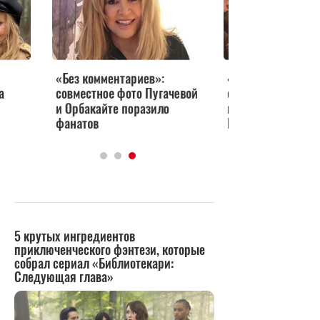
«Без комментариев»:
«Обмен лайками и
совместное фото Пугачевой
охватами» Ивлеева
и Орбакайте поразило
призналась, как заз
фанатов
Пугачеву на свою в