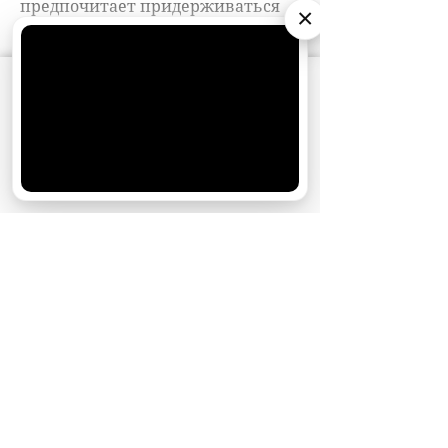
×
АО «Издательство СЕМЬ ДНЕЙ»
использует
cookie
для персонализации сервисов и
удобства пользователей. Вы можете
запретить сохранение cookie в настройках
своего браузера.
Хорошо
НОВОСТИ ПАРТНЕРОВ
МАГАЗИНЫ