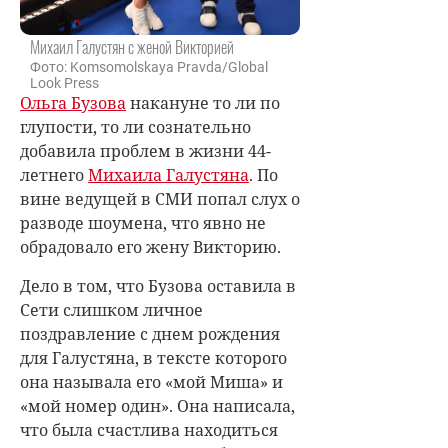
Михаил Галустян с женой Викторией
Фото: Komsomolskaya Pravda/Global
Look Press
Ольга Бузова
накануне то ли по
глупости, то ли сознательно
добавила проблем в жизни 44-
летнего
Михаила Галустяна
. По
вине ведущей в СМИ попал слух о
разводе шоумена, что явно не
обрадовало его жену Викторию.
Дело в том, что Бузова оставила в
Сети слишком личное
поздравление с днем рождения
для Галустяна, в тексте которого
она называла его «мой Миша» и
«мой номер один». Она написала,
что была счастлива находиться