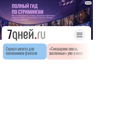
Сериал августа для
«Смешарики сквозь
поклонников фэнтези
вселенные» уже в кино