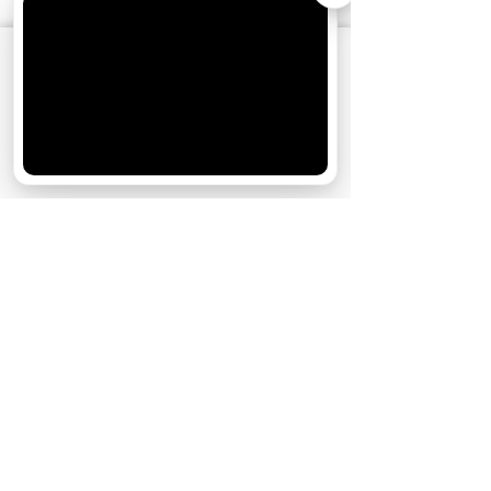
АО «Издательство СЕМЬ ДНЕЙ»
использует
cookie
для персонализации сервисов и
удобства пользователей. Вы можете
запретить сохранение cookie в настройках
своего браузера.
Хорошо
НОВОСТИ ПАРТНЕРОВ
МАГАЗИНЫ