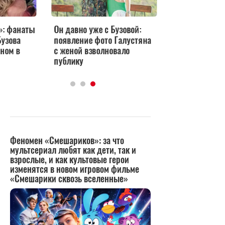
аты
Он давно уже с Бузовой:
Михаил Галустян, В
появление фото Галустяна
Дайнеко и другие з
с женой взволновало
на премьере фильма
публику
Яга спасает мир»