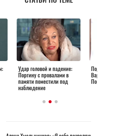
м:
Удар головой и падение:
Подговорила врачей
Поргину с провалами в
Варшавер раскрыл 
памяти поместили под
Поргиной
наблюдение