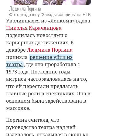
Людмила Поргина
Фото: кадр шоу "Звезды сошлись" на НТВ
Уволившаяся из «Ленкома» вдова
Николая Караченцова
поделилась новостями о
карьерных достижениях. В
декабре
Людмила Поргина
приняла
решение уйти из
театра
, где она проработала с
1973 года. Последние годы
актриса часто жаловалась на то,
что ей перестали предлагать
главные роли в спектаклях. Она в
основном была задействована в
массовке.
Поргина считала, что
руководство театра над ней
издевалось, отказывая в сколько-