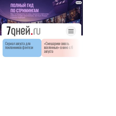
Сериал августа для
«Смешарики сквозь
поклонников фэнтези
вселенные» в кино с 6
августа