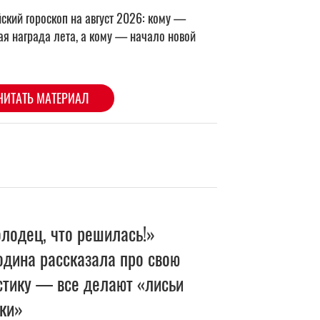
лодец, что решилась!»
одина рассказала про свою
стику — все делают «лисьи
зки»