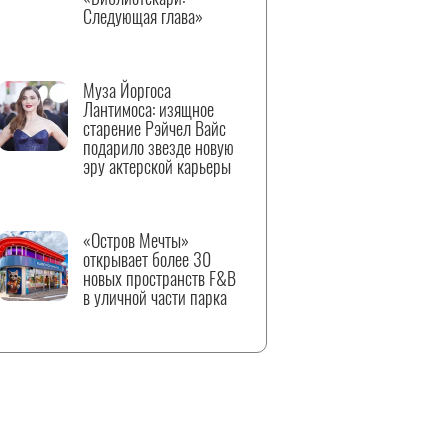
Следующая глава»
Муза Йоргоса
Лантимоса: изящное
старение Рэйчел Вайс
подарило звезде новую
эру актерской карьеры
«Остров Мечты»
открывает более 30
новых пространств F&B
в уличной части парка