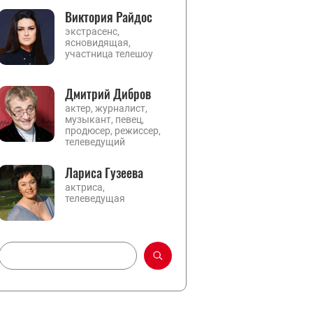
Виктория Райдос
экстрасенс,
ясновидящая,
участница телешоу
Дмитрий Дибров
актер, журналист,
музыкант, певец,
продюсер, режиссер,
телеведущий
Лариса Гузеева
актриса,
телеведущая