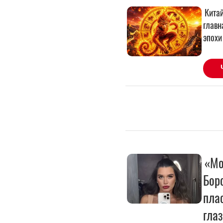
«Мо
Бор
пла
гла