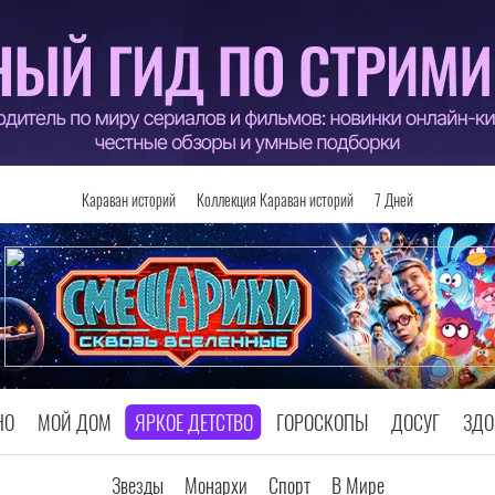
Караван историй
Коллекция Караван историй
7 Дней
НО
МОЙ ДОМ
ЯРКОЕ ДЕТСТВО
ГОРОСКОПЫ
ДОСУГ
ЗДО
Звезды
Монархи
Спорт
В Мире