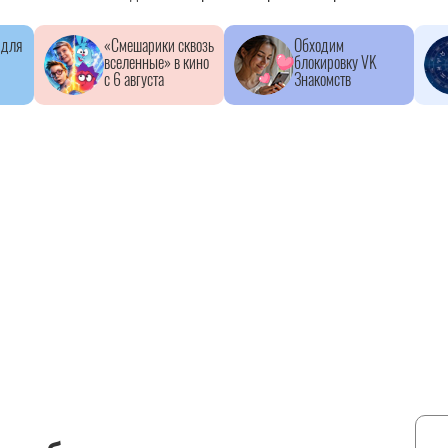
 для
«Смешарики сквозь
Обходим
вселенные» в кино
блокировку VK
с 6 августа
Знакомств