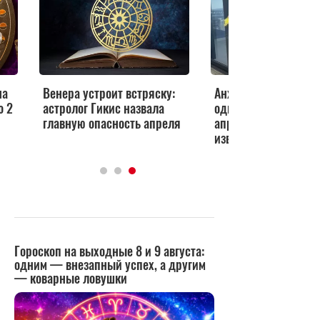
на
Венера устроит встряску:
Анжела Перл предс
о 2
астролог Гикис назвала
одному знаку проры
главную опасность апреля
апреле — деньги и
известность