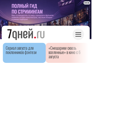
Сериал августа для
«Смешарики сквозь
поклонников фэнтези
вселенные» в кино с 6
августа