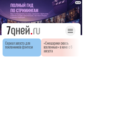
Сериал августа для
«Смешарики сквозь
поклонников фэнтези
вселенные» в кино с 6
августа