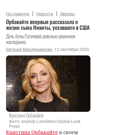
|
|
На главную
Новости
Звезды
Орбакайте впервые рассказала о
жизни сына Никиты, уехавшего в США
Дочь Аллы Пугачевой довольна решением
наследника.
Евгения Масленникова
12 сентября 2024
Кристина Орбакайте
Фото: Anatoly Lomokhov/Global Look
Press
Кристина Орбакайте
в своем