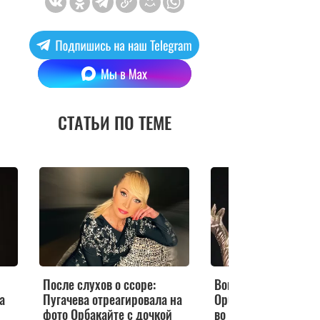
СТАТЬИ ПО ТЕМЕ
После слухов о ссоре:
Воинственно настро
а
Пугачева отреагировала на
Орбакайте вышла на
фото Орбакайте с дочкой
во время американс