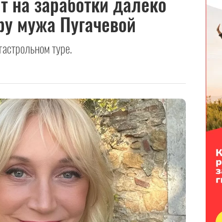
т на заработки далеко
ру мужа Пугачевой
гастрольном туре.