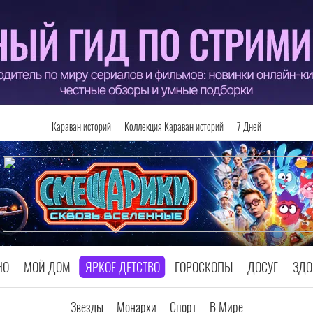
Караван историй
Коллекция Караван историй
7 Дней
НО
МОЙ ДОМ
ЯРКОЕ ДЕТСТВО
ГОРОСКОПЫ
ДОСУГ
ЗДО
Звезды
Монархи
Спорт
В Мире