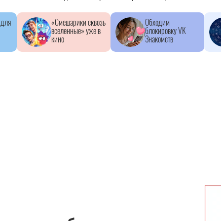
 для
«Смешарики сквозь
Обходим
вселенные» уже в
блокировку VK
кино
Знакомств