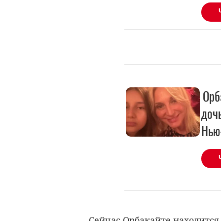
Орб
доч
Нью
Сейчас Орбакайте находится 