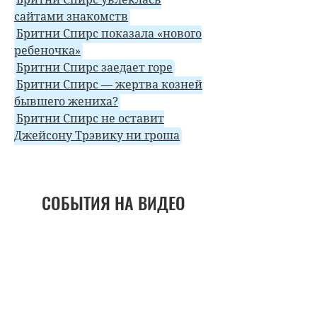
сайтами знакомств
Бритни Спирс показала «нового
ребеночка»
Бритни Спирс заедает горе
Бритни Спирс — жертва козней
бывшего жениха?
Бритни Спирс не оставит
Джейсону Трэвику ни гроша
СОБЫТИЯ НА ВИДЕО