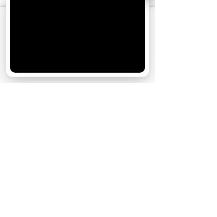
АО «Издательство СЕМЬ ДНЕЙ»
использует
cookie
для персонализации сервисов и
удобства пользователей. Вы можете
запретить сохранение cookie в настройках
своего браузера.
Хорошо
НОВОСТИ
ЗВЕЗДЫ
КИНО
МОЙ ДОМ