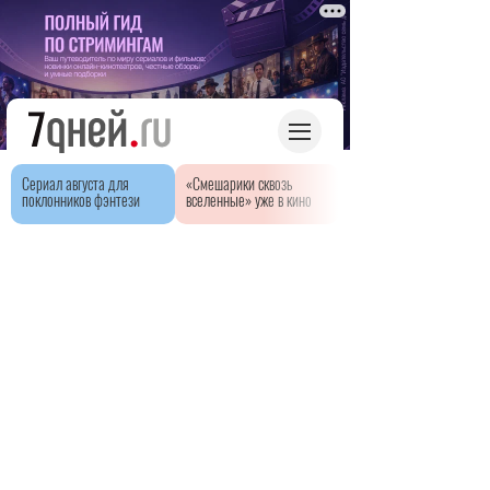
Сериал августа для
«Смешарики сквозь
поклонников фэнтези
вселенные» уже в кино