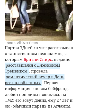
Фото: All Over Press
Портал 7Дней.ru уже рассказывал
о таинственном незнакомце, с
которым
Бритни Спирс
, недавно
расставшаяся с Джейсоном
Трейвиком
, провела
романтический вечер в День
всех влюбленных
. Первая
информация о новом бойфренде
любви поп-дивы появилась на
TMZ: его зовут Дэвид, ему 27 лет и
он «обычный парень из Атланты,