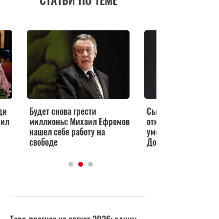
ди
Будет снова грести
Сын Михаила Ефрем
рил
миллионы: Михаил Ефремов
открестился от родс
нашел себе работу на
умершей Евгенией
свободе
Добровольской