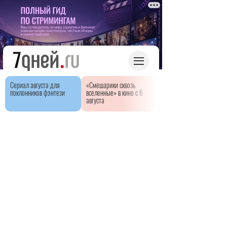
Сериал августа для
«Смешарики сквозь
поклонников фэнтези
вселенные» в кино с 6
августа