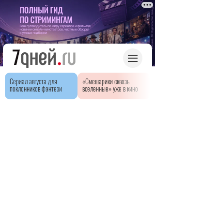
Сериал августа для
«Смешарики сквозь
поклонников фэнтези
вселенные» уже в кино