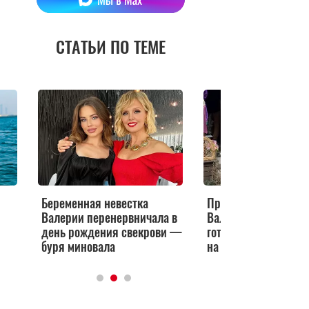
СТАТЬИ ПО ТЕМЕ
Беременная невестка
Пригожин — об ухо
Валерии перенервничала в
Валерии со сцены: 
день рождения свекрови —
готова с палочкой в
буря миновала
на сцену»