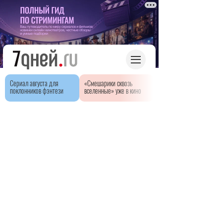
Сериал августа для
«Смешарики сквозь
поклонников фэнтези
вселенные» уже в кино