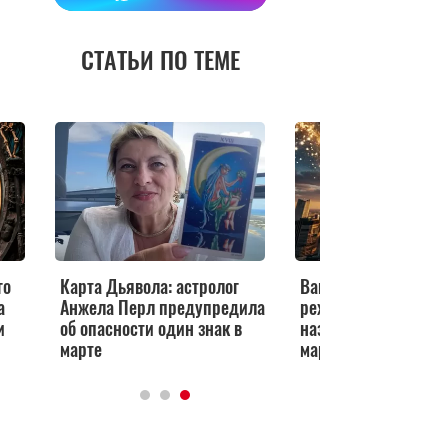
СТАТЬИ ПО ТЕМЕ
го
Карта Дьявола: астролог
Ваша жизнь переход
а
Анжела Перл предупредила
режим «премиум»: а
и
об опасности один знак в
назвала счастливчи
марте
марта