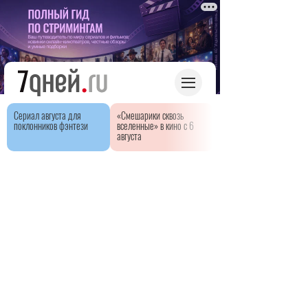
Сериал августа для
«Смешарики сквозь
поклонников фэнтези
вселенные» в кино с 6
августа