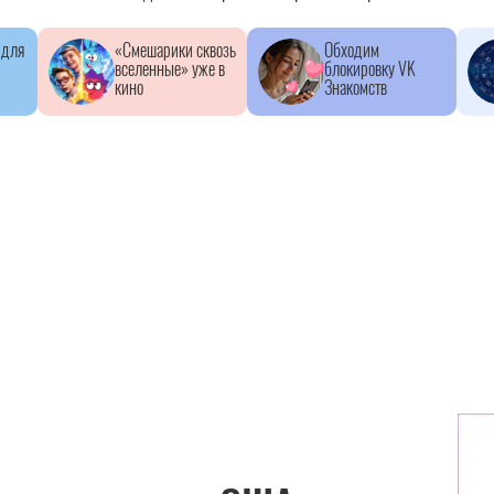
 для
«Смешарики сквозь
Обходим
вселенные» уже в
блокировку VK
кино
Знакомств