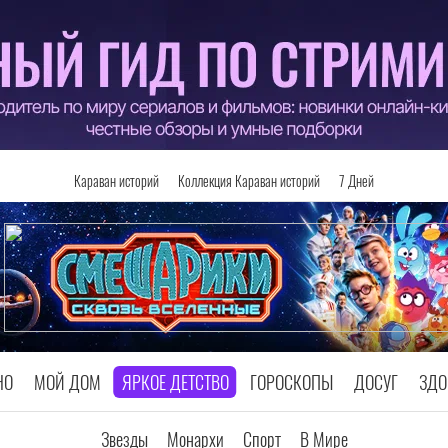
Караван историй
Коллекция Караван историй
7 Дней
НО
МОЙ ДОМ
ЯРКОЕ ДЕТСТВО
ГОРОСКОПЫ
ДОСУГ
ЗДО
Звезды
Монархи
Спорт
В Мире