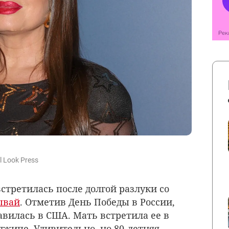
l Look Press
стретилась после долгой разлуки со
ывай
. Отметив День Победы в России,
авилась в США. Мать встретила ее в
джипе. Удивительно, но 80-летняя