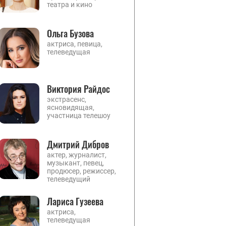
театра и кино
Ольга Бузова
актриса, певица,
телеведущая
Виктория Райдос
экстрасенс,
ясновидящая,
участница телешоу
Дмитрий Дибров
актер, журналист,
музыкант, певец,
продюсер, режиссер,
телеведущий
Лариса Гузеева
актриса,
телеведущая