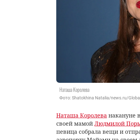
Наташа Королева
Фото: Shatokhina Natalia/news.ru/Globa
Наташа Королева
накануне в
своей мамой
Людмилой Пор
певица собрала вещи и отпр
аэропорту Майами на своем 