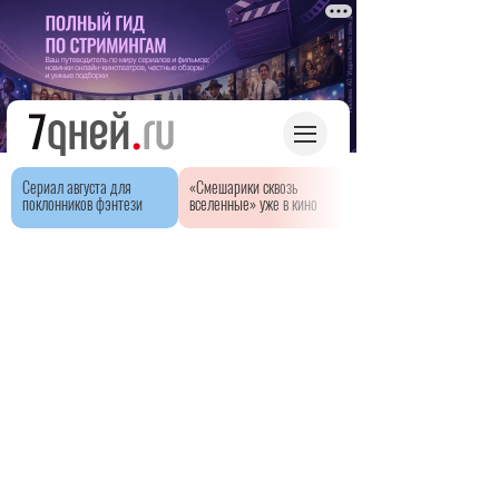
Сериал августа для
«Смешарики сквозь
поклонников фэнтези
вселенные» уже в кино