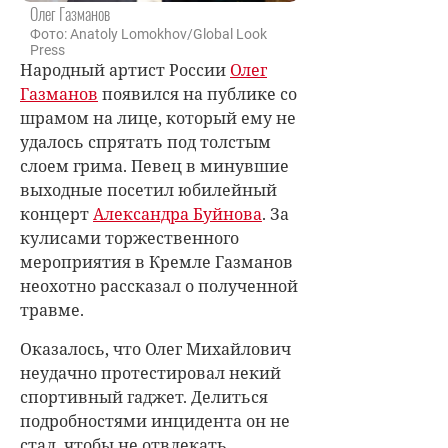
Олег Газманов
Фото: Anatoly Lomokhov/Global Look
Press
Народный артист России
Олег
Газманов
появился на публике со
шрамом на лице, который ему не
удалось спрятать под толстым
слоем грима. Певец в минувшие
выходные посетил юбилейный
концерт
Александра Буйнова
. За
кулисами торжественного
мероприятия в Кремле Газманов
неохотно рассказал о полученной
травме.
Оказалось, что Олег Михайлович
неудачно протестировал некий
спортивный гаджет. Делиться
подробностями инцидента он не
стал, чтобы не отвлекать