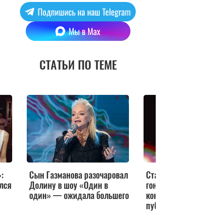
СТАТЬИ ПО ТЕМЕ
:
Сын Газманова разочаровал
Стала известна сум
лся
Долину в шоу «Один в
гонорара Газманова 
один» — ожидала большего
концерт — любиме
публики