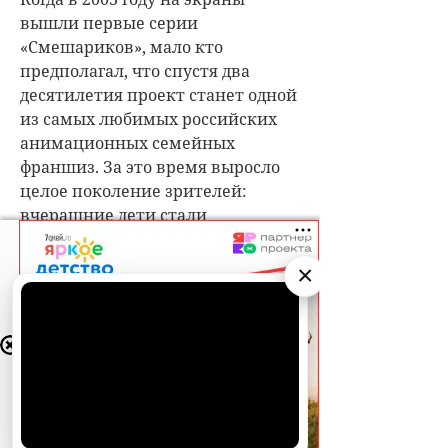
×
АО «Издательство СЕМЬ ДНЕЙ»
использует
cookie
для персонализации сервисов и
удобства пользователей. Вы можете
запретить сохранение cookie в настройках
своего браузера.
Хорошо