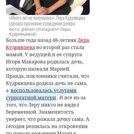
«Много лет не получалось»: Лера Кудрявцева
сделала признание о рождении дочери
Фото: @leratv (Instagram* Леры
Кудрявцевой)
Больше года назад 48-летняя
Лера
Кудрявцева
во второй раз стала
мамой. У ведущей и ее супруга
Игоря Макарова родилась дочь,
которую назвали Марией.
Правда, поклонники считали, что
Кудрявцева родила дочь не сама,
а
воспользовалась услугами
суррогатной матери
. И все из-за
того, что Леру никто не видел
беременной. Знаменитость
уверяет, что рожала дочку сама. А
сегодня решилась на откровения
по поводу рождения Маши в