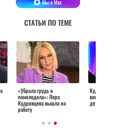
СТАТЬИ ПО ТЕМЕ
ла
«Убрала грудь и
Кудрявцева ответил
помолодела»: Лера
вопрос о брошенном
Кудрявцева вышла на
детдоме ребёнке
работу