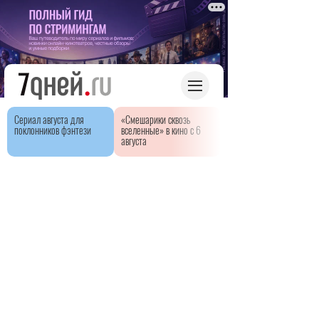
Сериал августа для
«Смешарики сквозь
поклонников фэнтези
вселенные» в кино с 6
августа