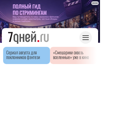
Сериал августа для
«Смешарики сквозь
поклонников фэнтези
вселенные» уже в кино