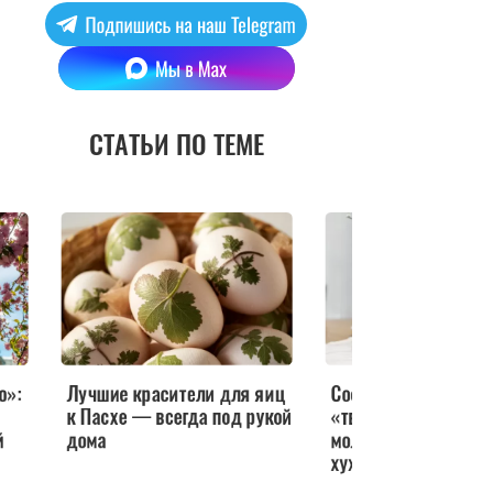
СТАТЬИ ПО ТЕМЕ
о»:
Лучшие красители для яиц
Состав не угадать: 
к Пасхе — всегда под рукой
«творожную» пасху 
й
дома
молочных продукто
хуже классической