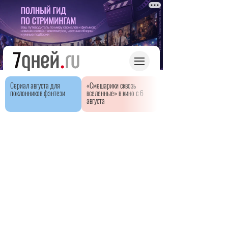
Сериал августа для
«Смешарики сквозь
поклонников фэнтези
вселенные» в кино с 6
августа