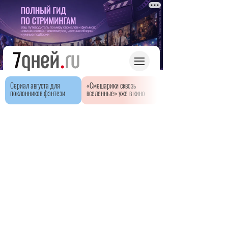
Сериал августа для
«Смешарики сквозь
поклонников фэнтези
вселенные» уже в кино