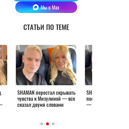
СТАТЬИ ПО ТЕМЕ
д
SHAMAN перестал скрывать
SHAMAN вышел на с
чувства к Мизулиной — все
после поцелуя с Ми
 —
сказал двумя словами
— заговорил о любв