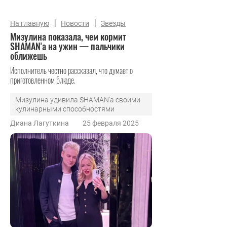
|
|
На главную
Новости
Звезды
Мизулина показала, чем кормит
SHAMAN'а на ужин — пальчики
оближешь
Исполнитель честно рассказал, что думает о
приготовленном блюде.
Мизулина удивила SHAMAN'а своими
кулинарными способностями
Диана Лагуткина
25 февраля 2025