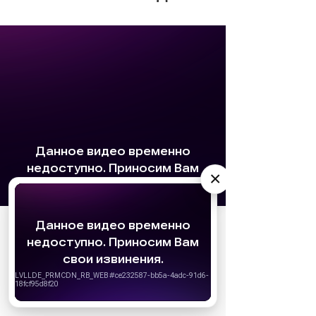
×
АО «Издательство СЕМЬ ДНЕЙ»
использует
cookie
для персонализации сервисов и
удобства пользователей. Вы можете
запретить сохранение cookie в настройках
своего браузера.
Хорошо