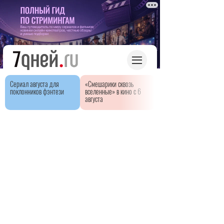
Сериал августа для
«Смешарики сквозь
поклонников фэнтези
вселенные» в кино с 6
августа