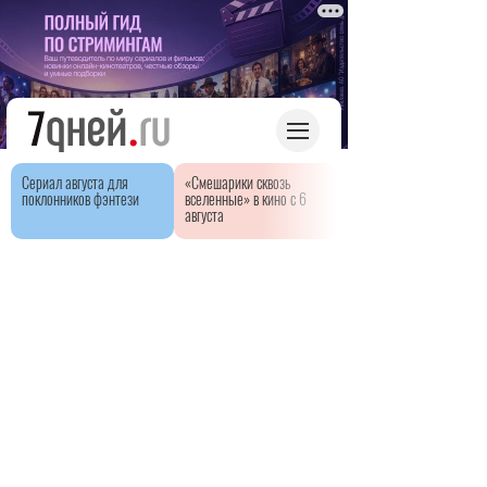
Сериал августа для
«Смешарики сквозь
поклонников фэнтези
вселенные» в кино с 6
августа