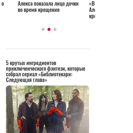
 о
Алекса показала лицо дочки
«Вот она тут!» Роди
во время крещения
Алекса показала фо
крохотной дочери