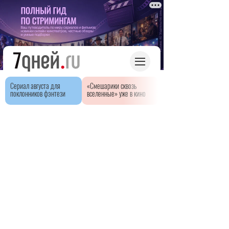
Сериал августа для
«Смешарики сквозь
поклонников фэнтези
вселенные» уже в кино