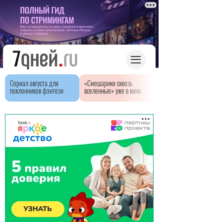
Сериал августа для
«Смешарики сквозь
поклонников фэнтези
вселенные» уже в кино