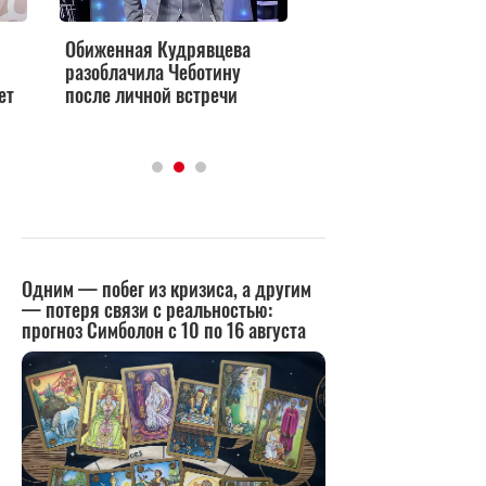
биженная Кудрявцева
азоблачила Чеботину
осле личной встречи