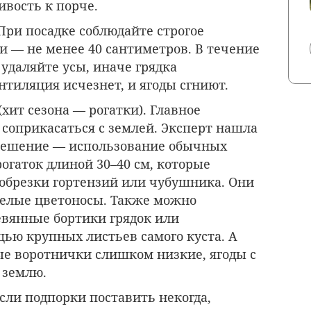
чивость к порче
.
При посадке соблюдайте строгое
и — не менее 40 сантиметров
. В течение
 удаляйте усы, иначе грядка
ентиляция исчезнет, и ягоды сгниют
.
(хит сезона — рогатки). Главное
 соприкасаться с землей. Эксперт нашла
 решение — использование обычных
огаток длиной 30–40 см, которые
 обрезки гортензий или чубушника. Они
елые цветоносы. Также можно
евянные бортики грядок или
ью крупных листьев самого куста. А
е воротнички слишком низкие, ягоды с
а землю.
сли подпорки поставить некогда,