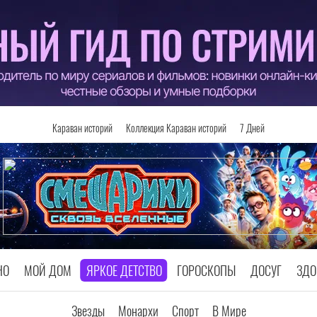
Караван историй
Коллекция Караван историй
7 Дней
НО
МОЙ ДОМ
ЯРКОЕ ДЕТСТВО
ГОРОСКОПЫ
ДОСУГ
ЗДО
Звезды
Монархи
Спорт
В Мире