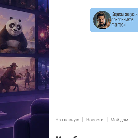
Сериал августа
поклонников
фэнтези
|
|
На главную
Новости
Мой дом