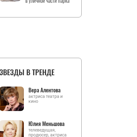
в уличной части парка
ЗВЕЗДЫ В ТРЕНДЕ
Вера Алентова
актриса театра и
кино
Юлия Меньшова
телеведущая,
продюсер, актриса