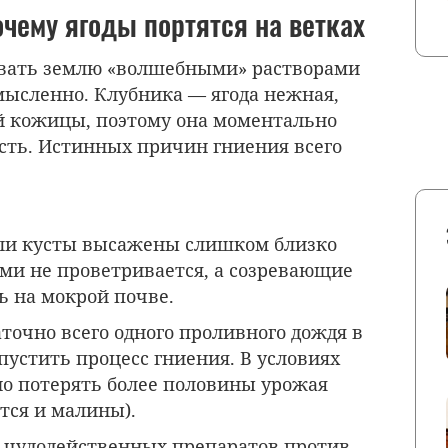
чему ягоды портятся на ветках
вать землю «волшебными» растворами
мысленно. Клубника — ягода нежная,
 кожицы, поэтому она моментально
сть. Истинных причин гниения всего
ли кусты высажены слишком близко
ними не проветривается, а созревающие
 на мокрой почве
.
точно всего одного проливного дождя в
апустить процесс гниения
. В условиях
о потерять более половины урожая
ется и малины)
.
чудодейственных препаратов против