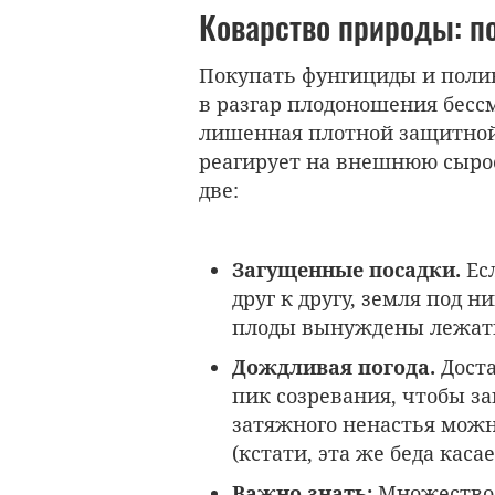
Коварство природы: по
Покупать фунгициды и поли
в разгар плодоношения бесс
лишенная плотной защитной
реагирует на внешнюю сыро
две:
Загущенные посадки.
Ес
друг к другу, земля под 
плоды вынуждены лежать
Дождливая погода.
Доста
пик созревания, чтобы з
затяжного ненастья можн
(кстати, эта же беда каса
Важно знать:
Множество 