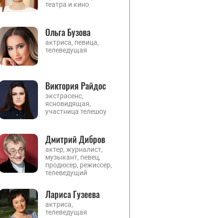
театра и кино
Ольга Бузова
актриса, певица,
телеведущая
Виктория Райдос
экстрасенс,
ясновидящая,
участница телешоу
Дмитрий Дибров
актер, журналист,
музыкант, певец,
продюсер, режиссер,
телеведущий
Лариса Гузеева
актриса,
телеведущая