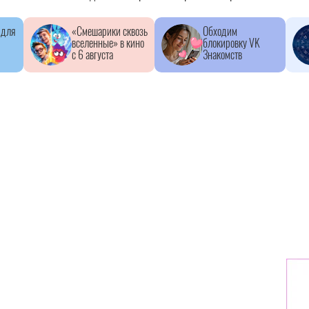
 для
«Смешарики сквозь
Обходим
вселенные» в кино
блокировку VK
с 6 августа
Знакомств