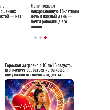
Лепс показал
Униженная невеста 
повзрослевшую 18-летнюю
обратилась к Вахру
нет
дочь в важный день —
«Бумеранг существу
почти ровесница его
невесты