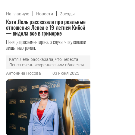
|
|
На главную
Новости
Звезды
Катя Лель рассказала про реальные
отношения Лепса с 19-летней Кибой
— видела все в гримерке
Певица прокомментировала слухи, что у коллеги
лишь пиар-роман.
Катя Лель рассказала, что невеста
Лепса очень искренне с ним общается
Антонина Носова
03 июня 2025