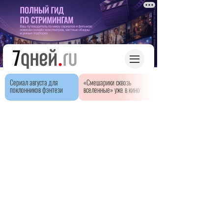
Сериал августа для
«Смешарики сквозь
поклонников фэнтези
вселенные» уже в кино